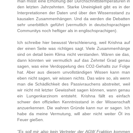
man misst eine Erhöhung der Durchschnittstemperaturen in
den letzten Jahrzehnten. Starke Uneinigkeit gibt es in der
Interpretationen der Daten und über den Wissensstand zu
kausalen Zusammenhängen. Und da werden die Debatten
sehr unerbittlich geführt (vermutlich in deutschsprachigen
Communitys noch heftiger als in englischsprachigen).
Ich schreibe hier bewusst Verschleierung, weil Krishna auf
der einen Seite was richtiges sagt. Viele Zusammenhänge
sind on detail beim Klima nicht verstanden. Wären sie das,
dann könnten wir vermutlich auf das Zehntel Grad genau
sagen, was eine Verdoppelung des CO2-Gehalts zur Folge
hat. Aber aus diesem unvollständigen Wissen kann man
eben nicht sagen, wir wissen nichts. Das wäre so, als wenn
man die Schädlichkeit des Passivrauchens abstreitet, weil
wir nicht mit letzter Gewissheit sagen können, wann genau
ein Lungenkarzinom entsteht. Krishna fällt es einfach
schwer den offiziellen Kenntnisstand in der Wissenschaft
anzuerkennen. Die wahren Gründe kann nur er sagen. Ich
habe da meine Vermutung, will aber nicht weiter Öl ins
Feuer gießen.
"Es soll mir also kein Vertreter der AGW Fraktion kommen