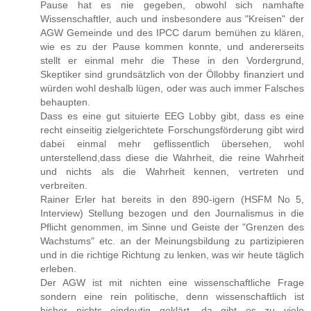
Pause hat es nie gegeben, obwohl sich namhafte
Wissenschaftler, auch und insbesondere aus "Kreisen" der
AGW Gemeinde und des IPCC darum bemühen zu klären,
wie es zu der Pause kommen konnte, und andererseits
stellt er einmal mehr die These in den Vordergrund,
Skeptiker sind grundsätzlich von der Öllobby finanziert und
würden wohl deshalb lügen, oder was auch immer Falsches
behaupten.
Dass es eine gut situierte EEG Lobby gibt, dass es eine
recht einseitig zielgerichtete Forschungsförderung gibt wird
dabei einmal mehr geflissentlich übersehen, wohl
unterstellend,dass diese die Wahrheit, die reine Wahrheit
und nichts als die Wahrheit kennen, vertreten und
verbreiten.
Rainer Erler hat bereits in den 890-igern (HSFM No 5,
Interview) Stellung bezogen und den Journalismus in die
Pflicht genommen, im Sinne und Geiste der "Grenzen des
Wachstums" etc. an der Meinungsbildung zu partizipieren
und in die richtige Richtung zu lenken, was wir heute täglich
erleben.
Der AGW ist mit nichten eine wissenschaftliche Frage
sondern eine rein politische, denn wissenschaftlich ist
bisher nichts eindeutig geklärt, da gibt es zu viele