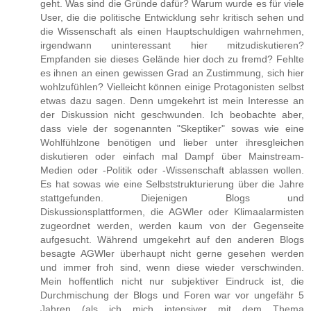
geht. Was sind die Gründe dafür? Warum wurde es für viele
User, die die politische Entwicklung sehr kritisch sehen und
die Wissenschaft als einen Hauptschuldigen wahrnehmen,
irgendwann uninteressant hier mitzudiskutieren?
Empfanden sie dieses Gelände hier doch zu fremd? Fehlte
es ihnen an einen gewissen Grad an Zustimmung, sich hier
wohlzufühlen? Vielleicht können einige Protagonisten selbst
etwas dazu sagen. Denn umgekehrt ist mein Interesse an
der Diskussion nicht geschwunden. Ich beobachte aber,
dass viele der sogenannten "Skeptiker" sowas wie eine
Wohlfühlzone benötigen und lieber unter ihresgleichen
diskutieren oder einfach mal Dampf über Mainstream-
Medien oder -Politik oder -Wissenschaft ablassen wollen.
Es hat sowas wie eine Selbststrukturierung über die Jahre
stattgefunden. Diejenigen Blogs und
Diskussionsplattformen, die AGWler oder Klimaalarmisten
zugeordnet werden, werden kaum von der Gegenseite
aufgesucht. Während umgekehrt auf den anderen Blogs
besagte AGWler überhaupt nicht gerne gesehen werden
und immer froh sind, wenn diese wieder verschwinden.
Mein hoffentlich nicht nur subjektiver Eindruck ist, die
Durchmischung der Blogs und Foren war vor ungefähr 5
Jahren (als ich mich intensiver mit dem Thema