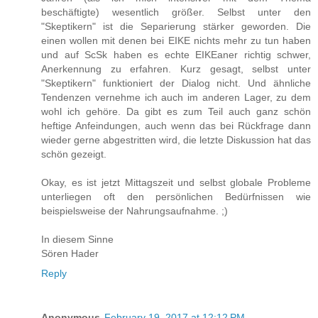
beschäftigte) wesentlich größer. Selbst unter den
"Skeptikern" ist die Separierung stärker geworden. Die
einen wollen mit denen bei EIKE nichts mehr zu tun haben
und auf ScSk haben es echte EIKEaner richtig schwer,
Anerkennung zu erfahren. Kurz gesagt, selbst unter
"Skeptikern" funktioniert der Dialog nicht. Und ähnliche
Tendenzen vernehme ich auch im anderen Lager, zu dem
wohl ich gehöre. Da gibt es zum Teil auch ganz schön
heftige Anfeindungen, auch wenn das bei Rückfrage dann
wieder gerne abgestritten wird, die letzte Diskussion hat das
schön gezeigt.
Okay, es ist jetzt Mittagszeit und selbst globale Probleme
unterliegen oft den persönlichen Bedürfnissen wie
beispielsweise der Nahrungsaufnahme. ;)
In diesem Sinne
Sören Hader
Reply
Anonymous
February 19, 2017 at 12:12 PM